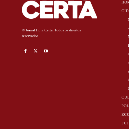
HO
CI
© Jornal Hora Certa. Todos os direitos
reservados.
CU
POL
EC
FU