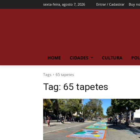
sexta-feira, agosto 7, 2026
Entrar / Cadastrar
Buy n
HOME
CIDADES
CULTURA
POL
Tags
65 tapetes
Tag:
65 tapetes