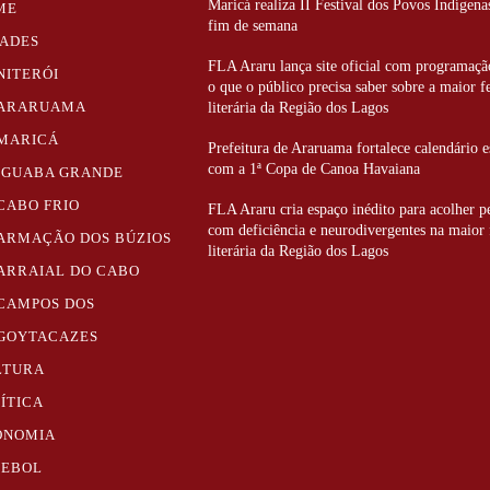
Maricá realiza II Festival dos Povos Indígena
ME
fim de semana
DADES
FLA Araru lança site oficial com programaçã
NITERÓI
o que o público precisa saber sobre a maior f
ARARUAMA
literária da Região dos Lagos
MARICÁ
Prefeitura de Araruama fortalece calendário e
com a 1ª Copa de Canoa Havaiana
IGUABA GRANDE
CABO FRIO
FLA Araru cria espaço inédito para acolher p
com deficiência e neurodivergentes na maior 
ARMAÇÃO DOS BÚZIOS
literária da Região dos Lagos
ARRAIAL DO CABO
CAMPOS DOS
GOYTACAZES
LTURA
ÍTICA
ONOMIA
TEBOL