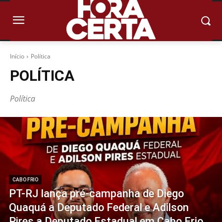
Início
Política
POLÍTICA
Política
CABO FRIO
PT-RJ lança pré-campanha de Diego
Quaquá a Deputado Federal e Adilson
Pires a Deputado Estadual em Cabo Frio