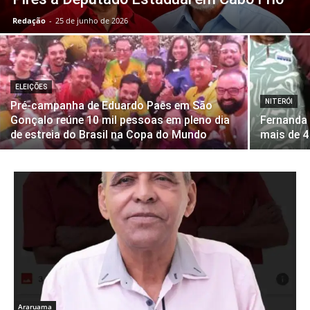
Redação
-
25 de junho de 2026
ELEIÇÕES
NITERÓI
Pré-campanha de Eduardo Paes em São
Gonçalo reúne 10 mil pessoas em pleno dia
Fernanda 
de estreia do Brasil na Copa do Mundo
mais de 4
Araruama