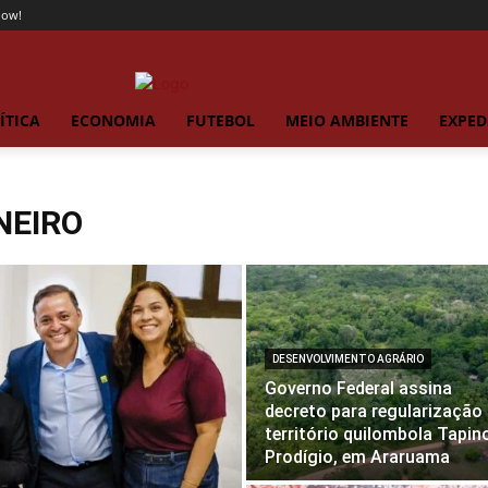
now!
ÍTICA
ECONOMIA
FUTEBOL
MEIO AMBIENTE
EXPED
NEIRO
DESENVOLVIMENTO AGRÁRIO
Governo Federal assina
decreto para regularização
território quilombola Tapin
Prodígio, em Araruama