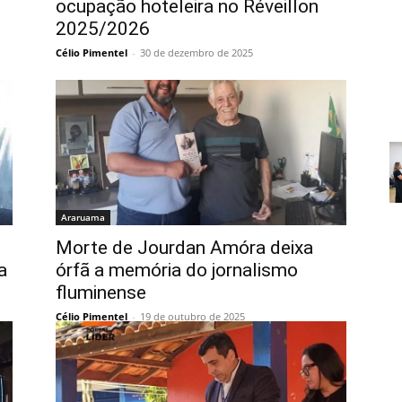
ocupação hoteleira no Réveillon
2025/2026
Célio Pimentel
-
30 de dezembro de 2025
Araruama
Morte de Jourdan Amóra deixa
a
órfã a memória do jornalismo
fluminense
Célio Pimentel
-
19 de outubro de 2025