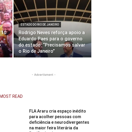
ESTADO DO RIO DE JANEIRO
 10
Rodrigo Neves reforça apoio a
e
Eduardo Paes para o governo
o
do estado: “Precisamos salvar
o Rio de Janeiro”
- Advertisment -
MOST READ
FLA Araru cria espaço inédito
para acolher pessoas com
deficiência e neurodivergentes
na maior feira literária da