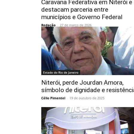
Caravana Federativa em Niterói e
destacam parceria entre
municípios e Governo Federal
Redação
-
27 de março de 2026
Estado do Rio de Janeiro
Niterói, perde Jourdan Amora,
símbolo de dignidade e resistênci
Célio Pimentel
-
19 de outubro de 2025