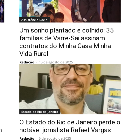
Assistência Social
Um sonho plantado e colhido: 35
famílias de Varre-Sai assinam
contratos do Minha Casa Minha
Vida Rural
Redação
-
15 de agosto de 2025
Estado do Rio de Janeiro
O Estado do Rio de Janeiro perde o
m
notável jornalista Rafael Vargas
Redação
-
5 de agosto de 2025