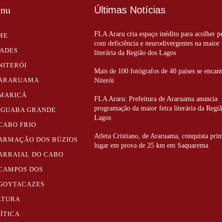
nu
Últimas Notícias
FLA Araru cria espaço inédito para acolher p
ME
com deficiência e neurodivergentes na maior 
DADES
literária da Região dos Lagos
NITERÓI
Mais de 100 fotógrafos de 40 países se enca
ARARUAMA
Niterói
MARICÁ
FLA Araru: Prefeitura de Araruama anuncia
programação da maior feira literária da Regi
IGUABA GRANDE
Lagos
CABO FRIO
Atleta Cristiano, de Araruama, conquista pri
ARMAÇÃO DOS BÚZIOS
lugar em prova de 25 km em Saquarema
ARRAIAL DO CABO
CAMPOS DOS
GOYTACAZES
LTURA
ÍTICA