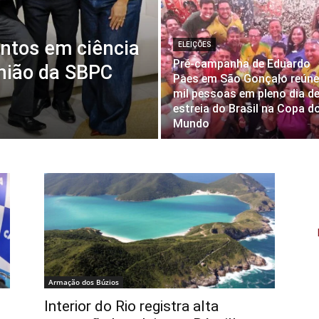
ntos em ciência
ELEIÇÕES
Pré-campanha de Eduardo
nião da SBPC
Paes em São Gonçalo reúne
mil pessoas em pleno dia d
estreia do Brasil na Copa d
Mundo
Armação dos Búzios
Interior do Rio registra alta