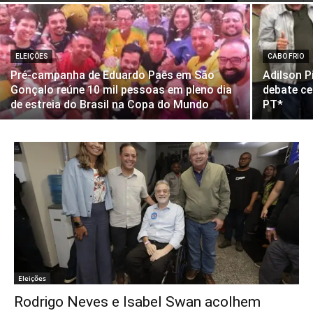
ELEIÇÕES
CABO FRIO
Pré-campanha de Eduardo Paes em São
Adilson P
Gonçalo reúne 10 mil pessoas em pleno dia
debate ce
de estreia do Brasil na Copa do Mundo
PT*
Eleições
Rodrigo Neves e Isabel Swan acolhem