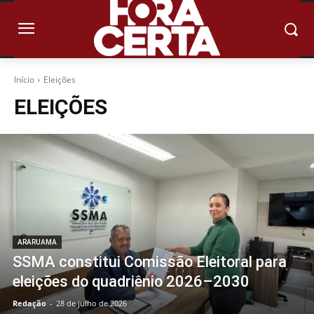
Início
Eleições
ELEIÇÕES
ARARUAMA
SSMA constitui Comissão Eleitoral para
eleições do quadriênio 2026–2030
Redação
-
28 de julho de 2026