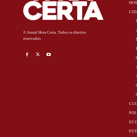
HO
CI
© Jornal Hora Certa. Todos os direitos
reservados.
CU
POL
EC
FU