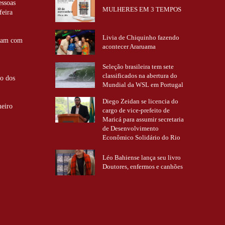
essoas
MULHERES EM 3 TEMPOS
feira
Livia de Chiquinho fazendo
ntam com
acontecer Araruama
Seleção brasileira tem sete
classificados na abertura do
ão dos
Mundial da WSL em Portugal
Diego Zeidan se licencia do
meiro
cargo de vice-prefeito de
Maricá para assumir secretaria
de Desenvolvimento
Econômico Solidário do Rio
Léo Bahiense lança seu livro
Doutores, enfermos e canhões