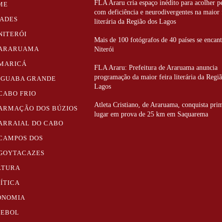
FLA Araru cria espaço inédito para acolher p
ME
com deficiência e neurodivergentes na maior 
DADES
literária da Região dos Lagos
NITERÓI
Mais de 100 fotógrafos de 40 países se enca
ARARUAMA
Niterói
MARICÁ
FLA Araru: Prefeitura de Araruama anuncia
programação da maior feira literária da Regi
IGUABA GRANDE
Lagos
CABO FRIO
Atleta Cristiano, de Araruama, conquista pri
ARMAÇÃO DOS BÚZIOS
lugar em prova de 25 km em Saquarema
ARRAIAL DO CABO
CAMPOS DOS
GOYTACAZES
LTURA
ÍTICA
ONOMIA
TEBOL