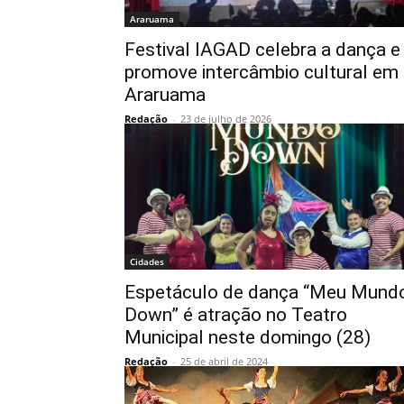
Araruama
Festival IAGAD celebra a dança e
promove intercâmbio cultural em
Araruama
Redação
-
23 de julho de 2026
Cidades
Espetáculo de dança “Meu Mund
Down” é atração no Teatro
Municipal neste domingo (28)
Redação
-
25 de abril de 2024