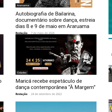
Araruama
Autobiografia de Bailarina,
documentário sobre dança, estreia
dias 8 e 9 de maio em Araruama
Redação
-
7 de maio de 2026
Cidades
o
Maricá recebe espetáculo de
dança contemporânea “À Margem”
Redação
-
24 de setembro de 2022