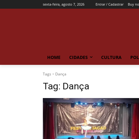
sexta-feira, agosto 7, 2026
Entrar / Cadastrar
Buy n
HOME
CIDADES
CULTURA
POL
Tags
Dança
Tag:
Dança