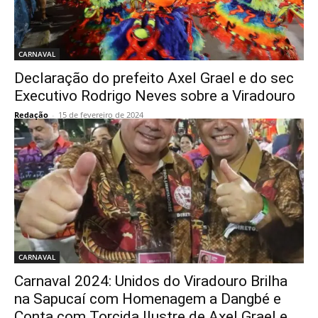
CARNAVAL
Declaração do prefeito Axel Grael e do sec
Executivo Rodrigo Neves sobre a Viradouro
Redação
-
15 de fevereiro de 2024
CARNAVAL
Carnaval 2024: Unidos do Viradouro Brilha
na Sapucaí com Homenagem a Dangbé e
Conta com Torcida Ilustre de Axel Grael e