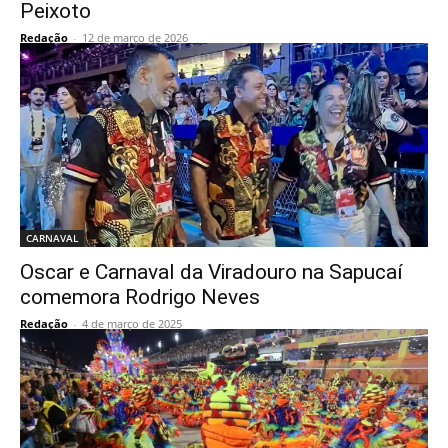
Peixoto
Redação
-
12 de março de 2026
CARNAVAL
Oscar e Carnaval da Viradouro na Sapucaí
comemora Rodrigo Neves
Redação
-
4 de março de 2025