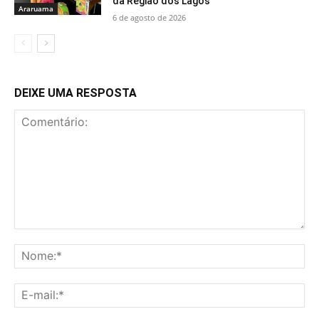
da Região dos Lagos
Araruama
6 de agosto de 2026
DEIXE UMA RESPOSTA
Comentário:
No
E-
mai