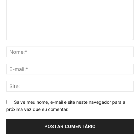
Comentário:
No
E-
mai
Sit
Salve meu nome, e-mail e site neste navegador para a
próxima vez que eu comentar.