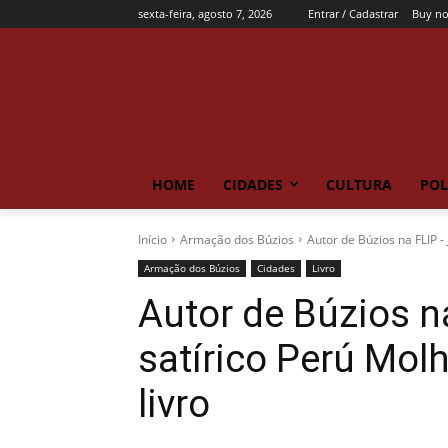
sexta-feira, agosto 7, 2026
Entrar / Cadastrar
Buy n
HOME
CIDADES
CULTURA
POL
Início
Armação dos Búzios
Autor de Búzios na FLIP - 
Armação dos Búzios
Cidades
Livro
Autor de Búzios n
satírico Perú Mol
livro