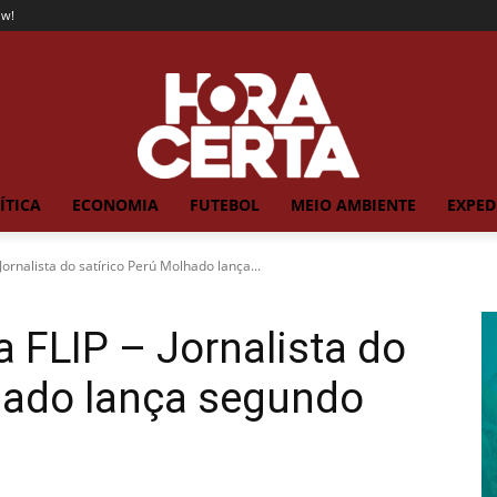
ow!
ÍTICA
ECONOMIA
FUTEBOL
MEIO AMBIENTE
EXPED
Jornalista do satírico Perú Molhado lança...
a FLIP – Jornalista do
hado lança segundo