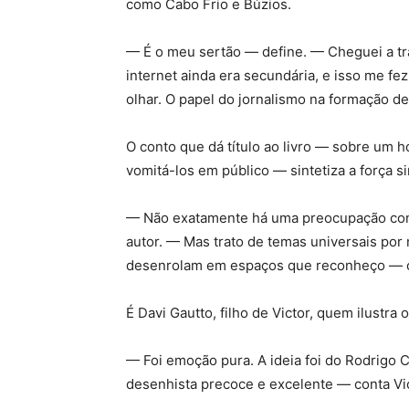
como Cabo Frio e Búzios.
— É o meu sertão — define. — Cheguei a tra
internet ainda era secundária, e isso me fez
olhar. O papel do jornalismo na formação d
O conto que dá título ao livro — sobre um h
vomitá-los em público — sintetiza a força s
— Não exatamente há uma preocupação consc
autor. — Mas trato de temas universais por
desenrolam em espaços que reconheço — o
É Davi Gautto, filho de Victor, quem ilustra 
— Foi emoção pura. A ideia foi do Rodrigo C
desenhista precoce e excelente — conta Vic