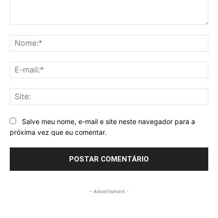
Comentário:
No
E-
mai
Sit
Salve meu nome, e-mail e site neste navegador para a
próxima vez que eu comentar.
- Advertisment -