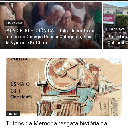
EDUCAÇÃO
EXPOSIÇÃO
FALA CÉLIO – CRÔNICA Título: De Volta ao
Tempo do Colégio Pandia Calógeras, Saia
Prefeitur
de Nycron e Ki-Chute
Cultural 
CINEMA
Trilhos da Memória resgata história da