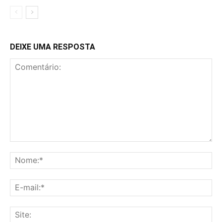
DEIXE UMA RESPOSTA
Comentário:
No
E-
mai
Sit