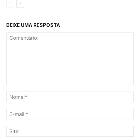
DEIXE UMA RESPOSTA
Comentário:
No
E-
mai
Sit