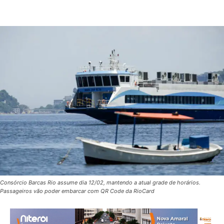
Consórcio Barcas Rio assume dia 12/02, mantendo a atual grade de horários.
Passageiros vão poder embarcar com QR Code da RioCard