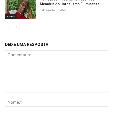
Memória do Jornalismo Fluminense
8 de agosto de 2026
Niterói
DEIXE UMA RESPOSTA
Comentário:
No