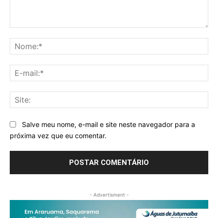
Comentário:
No
E-
mai
Sit
Salve meu nome, e-mail e site neste navegador para a
próxima vez que eu comentar.
- Advertisment -