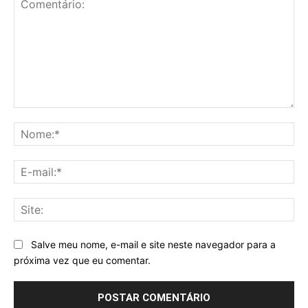
Comentário:
No
E-
mai
Sit
Salve meu nome, e-mail e site neste navegador para a
próxima vez que eu comentar.