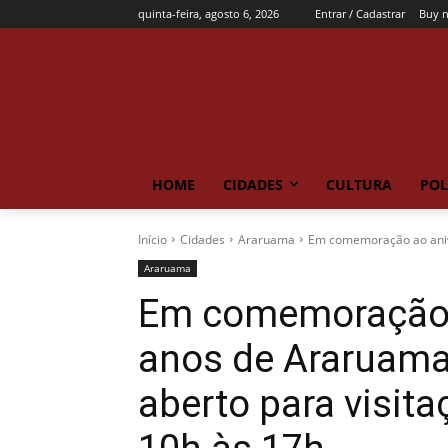
quinta-feira, agosto 6, 2026
Entrar / Cadastrar
Buy 
HOME
CIDADES
CULTURA
POL
Início
Cidades
Araruama
Em comemoração ao anive
Araruama
Em comemoração a
anos de Araruama,
aberto para visit