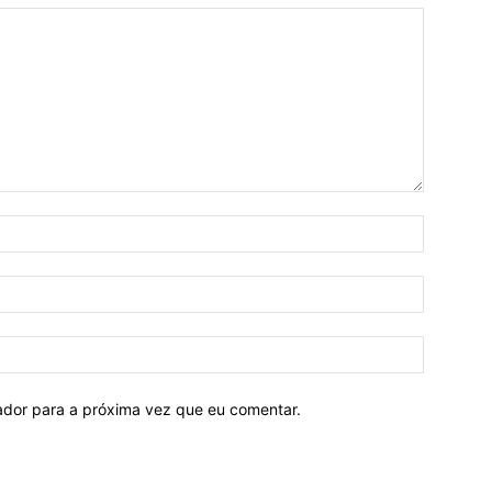
Nome:*
E-
mail:*
Site:
ador para a próxima vez que eu comentar.