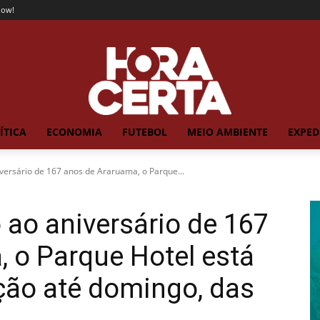
now!
ÍTICA
ECONOMIA
FUTEBOL
MEIO AMBIENTE
EXPED
rsário de 167 anos de Araruama, o Parque...
o aniversário de 167
 o Parque Hotel está
ação até domingo, das