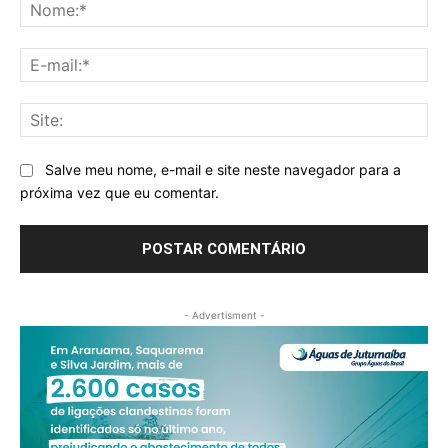
No
E-
mai
Sit
Salve meu nome, e-mail e site neste navegador para a
próxima vez que eu comentar.
- Advertisment -