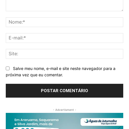
Comentário:
No
E-
mai
Sit
Salve meu nome, e-mail e site neste navegador para a
próxima vez que eu comentar.
- Advertisment -