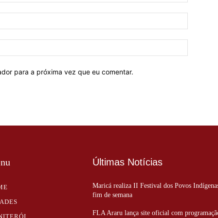
E-
mail:*
Site:
ador para a próxima vez que eu comentar.
nu
Últimas Notícias
Maricá realiza II Festival dos Povos Indígena
ME
fim de semana
DADES
FLA Araru lança site oficial com programaçã
NITERÓI