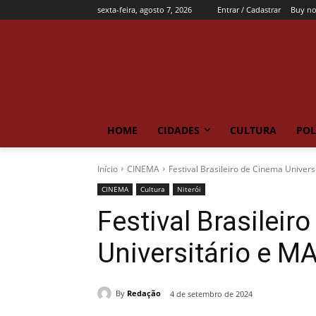
sexta-feira, agosto 7, 2026
Entrar / Cadastrar
Buy n
HOME
CIDADES
CULTURA
POL
Início
CINEMA
Festival Brasileiro de Cinema Univer
CINEMA
Cultura
Niterói
Festival Brasileir
Universitário e M
By
Redação
4 de setembro de 2024