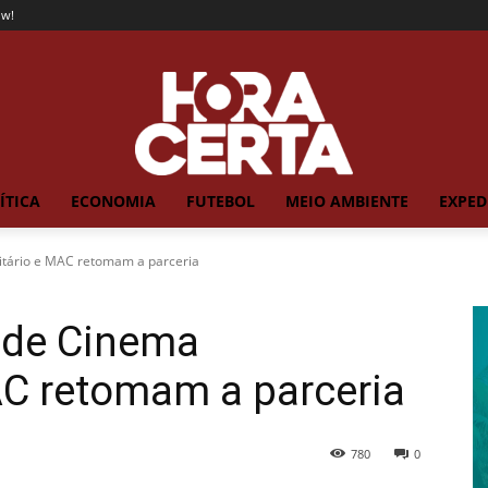
ow!
ÍTICA
ECONOMIA
FUTEBOL
MEIO AMBIENTE
EXPED
sitário e MAC retomam a parceria
o de Cinema
AC retomam a parceria
780
0