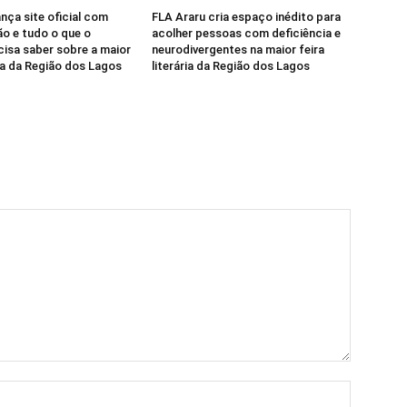
nça site oficial com
FLA Araru cria espaço inédito para
o e tudo o que o
acolher pessoas com deficiência e
cisa saber sobre a maior
neurodivergentes na maior feira
ria da Região dos Lagos
literária da Região dos Lagos
Nome:*