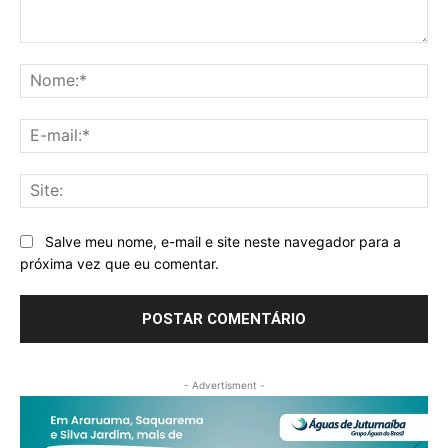
Comentário:
No
E-
mai
Sit
Salve meu nome, e-mail e site neste navegador para a
próxima vez que eu comentar.
- Advertisment -