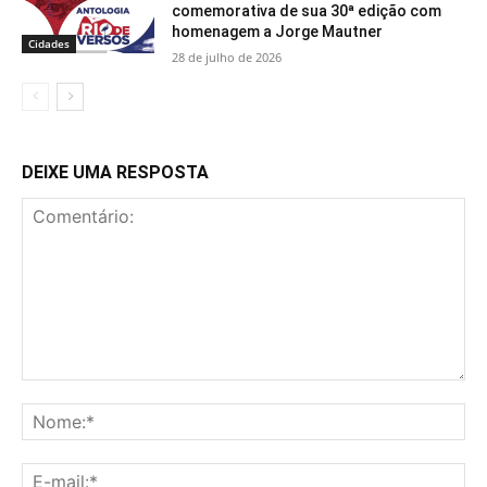
comemorativa de sua 30ª edição com
homenagem a Jorge Mautner
Cidades
28 de julho de 2026
DEIXE UMA RESPOSTA
Comentário:
No
E-