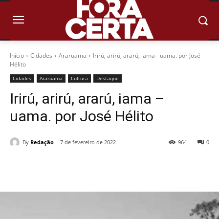
Início
Cidades
Araruama
Irirú, arirú, ararú, iama - uama. por José
Hélito
Cidades
Araruama
Cultura
Destaque
Irirú, arirú, ararú, iama –
uama. por José Hélito
By
Redação
7 de fevereiro de 2022
964
0