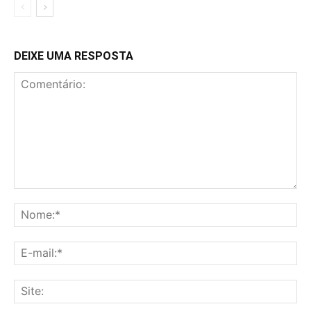
DEIXE UMA RESPOSTA
Comentário:
No
E-
mai
Sit