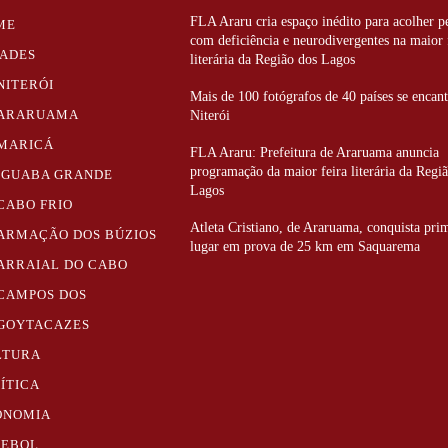
FLA Araru cria espaço inédito para acolher p
ME
com deficiência e neurodivergentes na maior 
DADES
literária da Região dos Lagos
NITERÓI
Mais de 100 fotógrafos de 40 países se enca
ARARUAMA
Niterói
MARICÁ
FLA Araru: Prefeitura de Araruama anuncia
programação da maior feira literária da Regi
IGUABA GRANDE
Lagos
CABO FRIO
Atleta Cristiano, de Araruama, conquista pri
ARMAÇÃO DOS BÚZIOS
lugar em prova de 25 km em Saquarema
ARRAIAL DO CABO
CAMPOS DOS
GOYTACAZES
LTURA
ÍTICA
ONOMIA
TEBOL