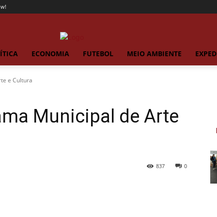
ow!
ÍTICA
ECONOMIA
FUTEBOL
MEIO AMBIENTE
EXPED
te e Cultura
ama Municipal de Arte
837
0