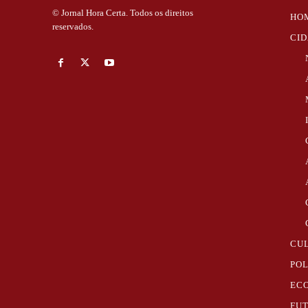
© Jornal Hora Certa. Todos os direitos
HO
reservados.
CI
CU
POL
EC
FU