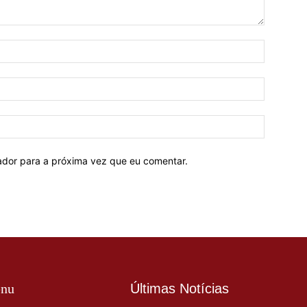
Nome:*
E-
mail:*
Site:
ador para a próxima vez que eu comentar.
nu
Últimas Notícias