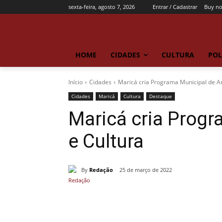
sexta-feira, agosto 7, 2026
Entrar / Cadastrar
Buy n
HOME
CIDADES
CULTURA
POL
Início
Cidades
Maricá cria Programa Municipal de Ar
Cidades
Maricá
Cultura
Destaque
Maricá cria Progr
e Cultura
By
Redação
25 de março de 2022
Compartilhado