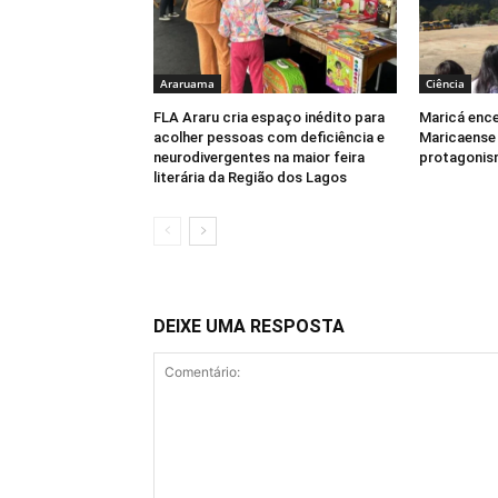
Araruama
Ciência
FLA Araru cria espaço inédito para
Maricá enc
acolher pessoas com deficiência e
Maricaense
neurodivergentes na maior feira
protagonis
literária da Região dos Lagos
DEIXE UMA RESPOSTA