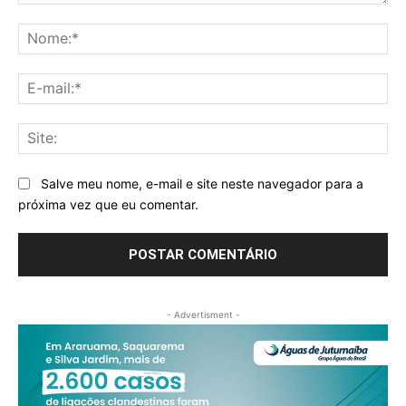
Comentário:
No
E-
mai
Sit
Salve meu nome, e-mail e site neste navegador para a
próxima vez que eu comentar.
- Advertisment -