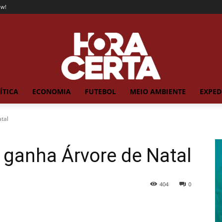
ow!
ÍTICA
ECONOMIA
FUTEBOL
MEIO AMBIENTE
EXPED
tal
 ganha Árvore de Natal
404
0