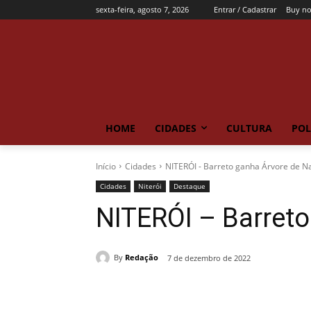
sexta-feira, agosto 7, 2026
Entrar / Cadastrar
Buy n
HOME
CIDADES
CULTURA
POL
Início
Cidades
NITERÓI - Barreto ganha Árvore de Na
Cidades
Niterói
Destaque
NITERÓI – Barreto
By
Redação
7 de dezembro de 2022
Compartilhado