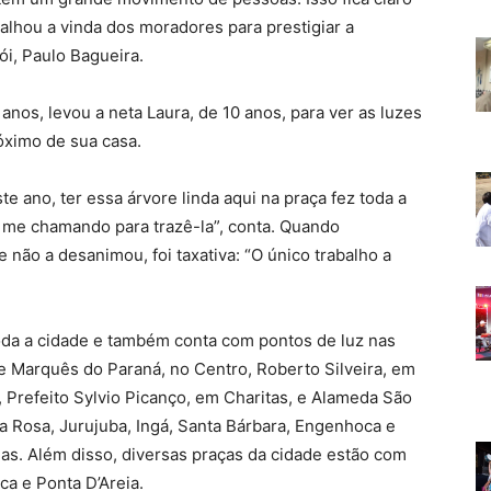
hou a vinda dos moradores para prestigiar a
ói, Paulo Bagueira.
nos, levou a neta Laura, de 10 anos, para ver as luzes
óximo de sua casa.
te ano, ter essa árvore linda aqui na praça fez toda a
s me chamando para trazê-la”, conta. Quando
 não a desanimou, foi taxativa: “O único trabalho a
da a cidade e também conta com pontos de luz nas
e Marquês do Paraná, no Centro, Roberto Silveira, em
, Prefeito Sylvio Picanço, em Charitas, e Alameda São
a Rosa, Jurujuba, Ingá, Santa Bárbara, Engenhoca e
as. Além disso, diversas praças da cidade estão com
a e Ponta D’Areia.