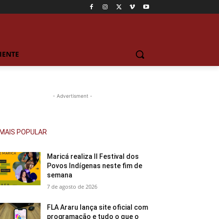
IENTE
- Advertisment -
MAIS POPULAR
Maricá realiza II Festival dos
Povos Indígenas neste fim de
semana
7 de agosto de 2026
FLA Araru lança site oficial com
programação e tudo o que o