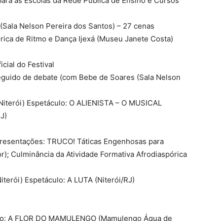
para as Escolas da Rede Pública de Ensino e Cursos
 (Sala Nelson Pereira dos Santos) – 27 cenas
órica de Ritmo e Dança Ijexá (Museu Janete Costa)
icial do Festival
seguido de debate (com Bebe de Soares (Sala Nelson
Niterói) Espetáculo: O ALIENISTA – O MUSICAL
J)
presentações: TRUCO! Táticas Engenhosas para
r); Culminância da Atividade Formativa Afrodiaspórica
terói) Espetáculo: A LUTA (Niterói/RJ)
táculo: A FLOR DO MAMULENGO (Mamulengo Água de