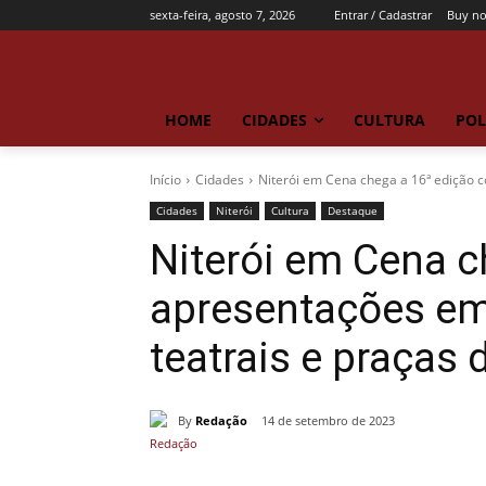
sexta-feira, agosto 7, 2026
Entrar / Cadastrar
Buy n
HOME
CIDADES
CULTURA
POL
Início
Cidades
Niterói em Cena chega a 16ª edição 
Cidades
Niterói
Cultura
Destaque
Niterói em Cena 
apresentações em
teatrais e praças 
By
Redação
14 de setembro de 2023
Compartilhado