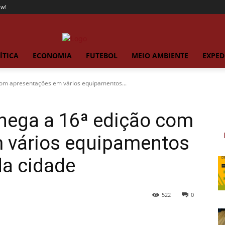
ow!
ÍTICA
ECONOMIA
FUTEBOL
MEIO AMBIENTE
EXPED
com apresentações em vários equipamentos...
chega a 16ª edição com
 vários equipamentos
da cidade
522
0