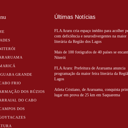
nu
Últimas Notícias
FLA Araru cria espaço inédito para acolher p
ME
com deficiência e neurodivergentes na maior 
DADES
literária da Região dos Lagos
NITERÓI
Mais de 100 fotógrafos de 40 países se enca
ARARUAMA
Niterói
MARICÁ
FLA Araru: Prefeitura de Araruama anuncia
programação da maior feira literária da Regi
IGUABA GRANDE
Lagos
CABO FRIO
Atleta Cristiano, de Araruama, conquista pri
ARMAÇÃO DOS BÚZIOS
lugar em prova de 25 km em Saquarema
ARRAIAL DO CABO
CAMPOS DOS
GOYTACAZES
LTURA