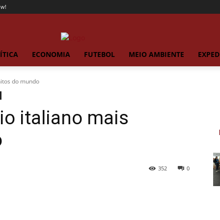
ow!
ÍTICA
ECONOMIA
FUTEBOL
MEIO AMBIENTE
EXPED
onitos do mundo
io italiano mais
o
352
0