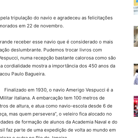
pela tripulação do navio e agradeceu as felicitações
emorados em 22 de novembro.
grande receber esse navio que é considerado o mais
ção deslumbrante. Pudemos trocar livros com
 Vespucci, numa recepção bastante calorosa como são
ssa cordialidade mostra a importância dos 450 anos da
tacou Paulo Bagueira.
Finalizado em 1930, o navio Amerigo Vespucci é a
Militar italiana. A embarcação tem 100 metros de
ros de altura, e atua como navio-escola desde 6 de
a, mas quem persevera”, o veleiro fica alocado no
ividades de formação de alunos da Academia Naval e do
asil faz parte de uma expedição de volta ao mundo em
leza e outra no Rio de Janeiro.