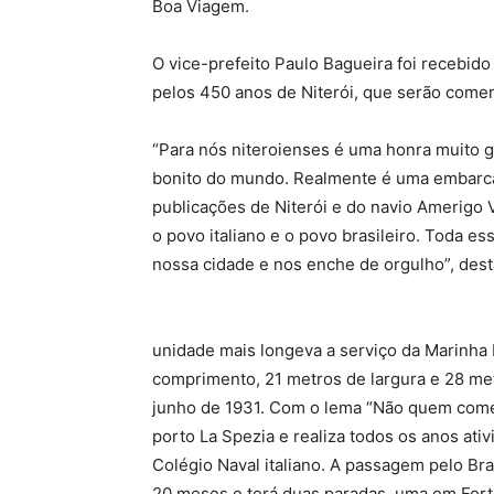
Boa Viagem.
O vice-prefeito Paulo Bagueira foi recebido 
pelos 450 anos de Niterói, que serão com
“Para nós niteroienses é uma honra muito 
bonito do mundo. Realmente é uma embarca
publicações de Niterói e do navio Amerigo
o povo italiano e o povo brasileiro. Toda e
nossa cidade e nos enche de orgulho”, des
unidade mais longeva a serviço da Marinha 
comprimento, 21 metros de largura e 28 met
junho de 1931. Com o lema “Não quem começ
porto La Spezia e realiza todos os anos at
Colégio Naval italiano. A passagem pelo Br
20 meses e terá duas paradas, uma em Forta