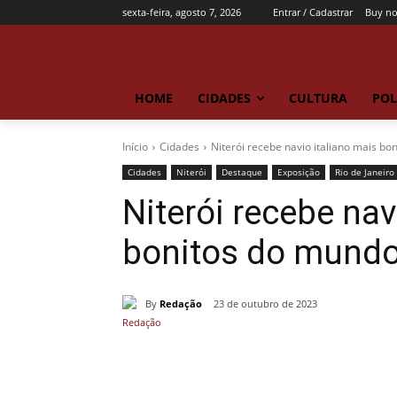
sexta-feira, agosto 7, 2026
Entrar / Cadastrar
Buy n
HOME
CIDADES
CULTURA
POL
Início
Cidades
Niterói recebe navio italiano mais b
Cidades
Niterói
Destaque
Exposição
Rio de Janeiro
Niterói recebe nav
bonitos do mund
By
Redação
23 de outubro de 2023
Compartilhado