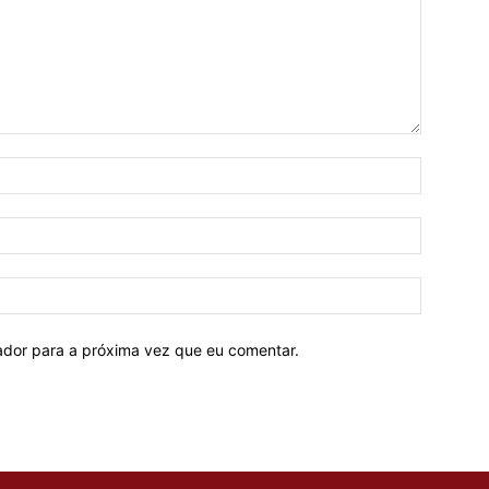
Nome:*
E-
mail:*
Site:
ador para a próxima vez que eu comentar.