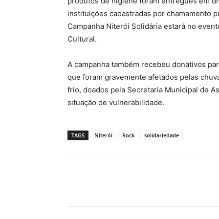
produtos de higiene foram entregues em di
instituições cadastradas por chamamento p
Campanha Niterói Solidária estará no evento 
Cultural.
A campanha também recebeu donativos para 
que foram gravemente afetados pelas chuva
frio, doados pela Secretaria Municipal de A
situação de vulnerabilidade.
TAGS
Niterói
Rock
solidariedade
Compartilhado