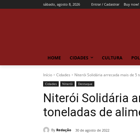
sábado, agosto 8, 2026
Entrar / Cadastrar
Buy now!
HOME
CIDADES
CULTURA
POL
Início
Cidades
Niterói Solidária arrecada mais de 5
Cidades
Niterói
Destaque
Niterói Solidária 
toneladas de ali
By
Redação
30 de agosto de 2022