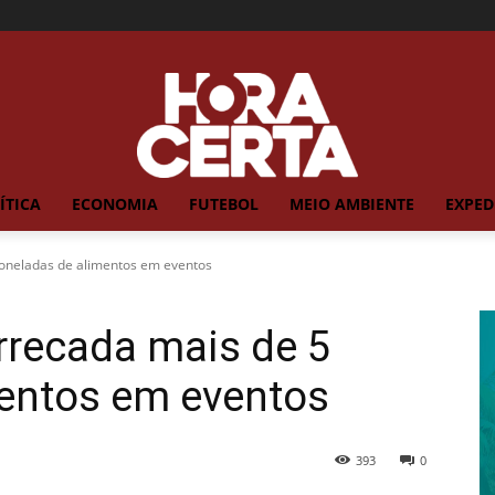
ÍTICA
ECONOMIA
FUTEBOL
MEIO AMBIENTE
EXPED
 toneladas de alimentos em eventos
arrecada mais de 5
mentos em eventos
393
0