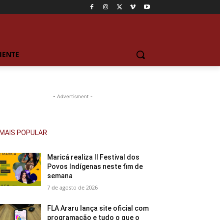
IENTE
- Advertisment -
MAIS POPULAR
Maricá realiza II Festival dos
Povos Indígenas neste fim de
semana
7 de agosto de 2026
FLA Araru lança site oficial com
programação e tudo o que o