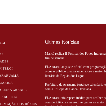
nu
Últimas Notícias
Maricá realiza II Festival dos Povos Indígena
ME
fim de semana
DADES
FLA Araru lança site oficial com programaçã
NITERÓI
o que o público precisa saber sobre a maior f
ARARUAMA
literária da Região dos Lagos
MARICÁ
Prefeitura de Araruama fortalece calendário e
com a 1ª Copa de Canoa Havaiana
IGUABA GRANDE
CABO FRIO
FLA Araru cria espaço inédito para acolher p
com deficiência e neurodivergentes na maior 
ARMAÇÃO DOS BÚZIOS