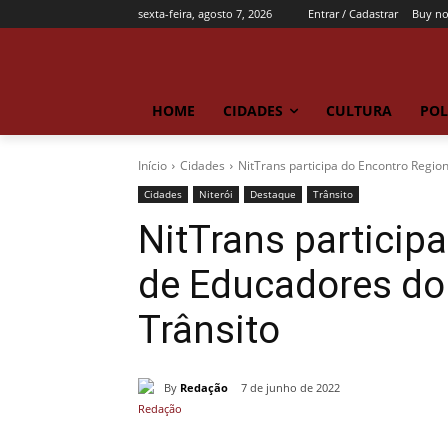
sexta-feira, agosto 7, 2026
Entrar / Cadastrar
Buy n
HOME
CIDADES
CULTURA
POL
Início
Cidades
NitTrans participa do Encontro Regio
Cidades
Niterói
Destaque
Trânsito
NitTrans particip
de Educadores do
Trânsito
By
Redação
7 de junho de 2022
Compartilhado