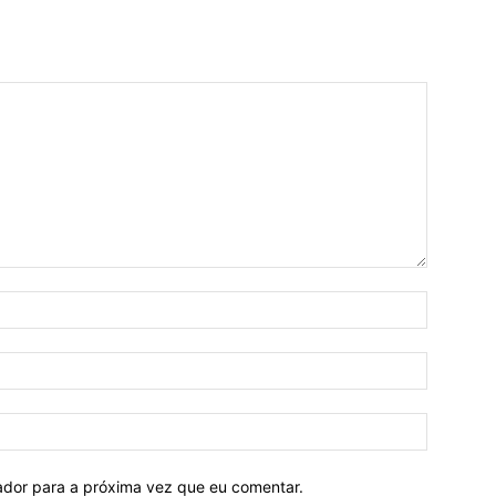
Nome:*
E-
mail:*
Site:
ador para a próxima vez que eu comentar.