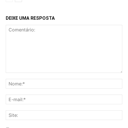
DEIXE UMA RESPOSTA
Comentário:
No
E-
mai
Sit