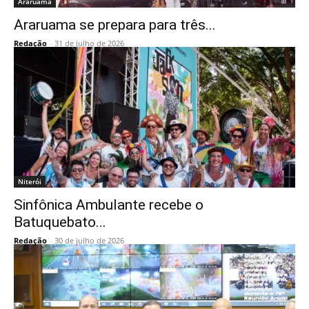
Araruama
Araruama se prepara para três...
Redação
-
31 de julho de 2026
Niterói
Sinfônica Ambulante recebe o
Batuquebato...
Redação
-
30 de julho de 2026