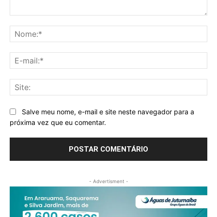
Comentário:
No
E-
mai
Sit
Salve meu nome, e-mail e site neste navegador para a
próxima vez que eu comentar.
- Advertisment -