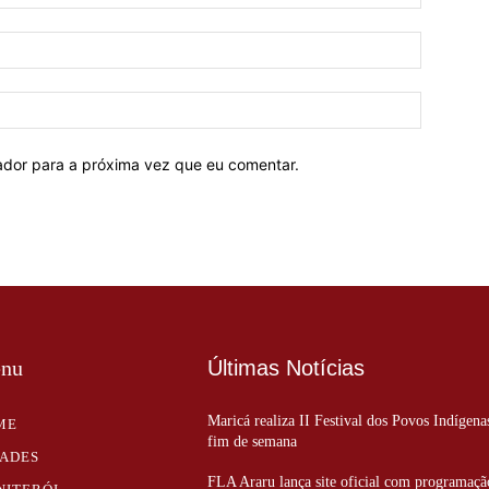
E-
mail:*
Site:
ador para a próxima vez que eu comentar.
nu
Últimas Notícias
Maricá realiza II Festival dos Povos Indígena
ME
fim de semana
DADES
FLA Araru lança site oficial com programaçã