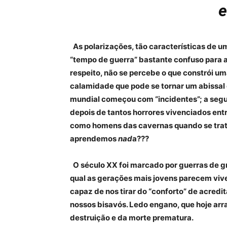
e
As polarizações, tão características de um
“tempo de guerra” bastante confuso para a
respeito, não se percebe o que constrói um
calamidade que pode se tornar um abissal 
mundial começou com “incidentes”; a segu
depois de tantos horrores vivenciados ent
como homens das cavernas quando se trata 
aprendemos
nad
a???
O século XX foi marcado por guerras de gr
qual as gerações mais jovens parecem viv
capaz de nos tirar do “conforto” de acred
nossos bisavós. Ledo engano, que hoje arr
destruição e da morte prematura.