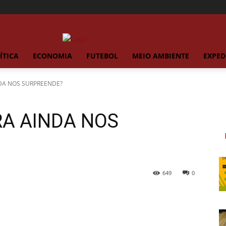
ÍTICA
ECONOMIA
FUTEBOL
MEIO AMBIENTE
EXPED
DA NOS SURPREENDE?
RA AINDA NOS
649
0