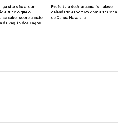
nça site oficial com
Prefeitura de Araruama fortalece
o e tudo o que o
calendário esportivo com a 1ª Copa
cisa saber sobre a maior
de Canoa Havaiana
ria da Região dos Lagos
Nome:*