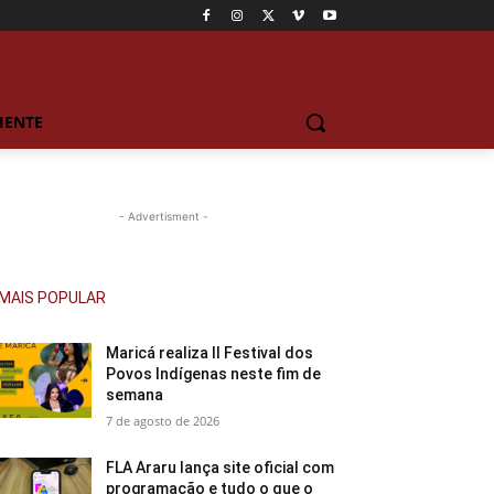
IENTE
- Advertisment -
MAIS POPULAR
Maricá realiza II Festival dos
Povos Indígenas neste fim de
semana
7 de agosto de 2026
FLA Araru lança site oficial com
programação e tudo o que o