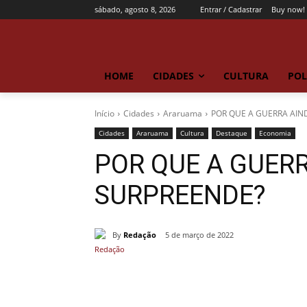
sábado, agosto 8, 2026
Entrar / Cadastrar
Buy now!
HOME
CIDADES
CULTURA
POL
Início
Cidades
Araruama
POR QUE A GUERRA AIN
Cidades
Araruama
Cultura
Destaque
Economia
POR QUE A GUER
SURPREENDE?
By
Redação
5 de março de 2022
Compartilhado