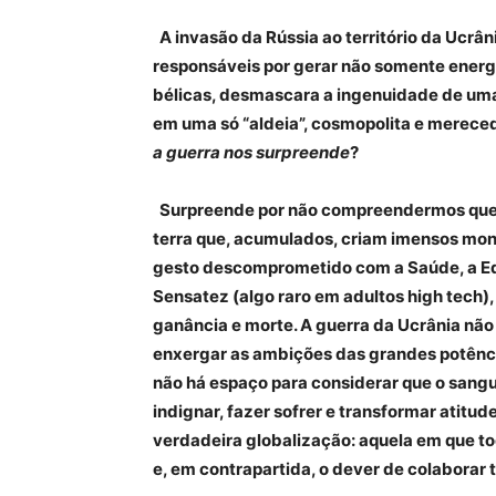
A invasão da Rússia ao território da Ucrân
responsáveis por gerar não somente energi
bélicas, desmascara a ingenuidade de uma
em uma só “aldeia”, cosmopolita e mereced
a guerra nos surpreende
?
Surpreende por não compreendermos que 
terra que, acumulados, criam imensos monte
gesto descomprometido com a Saúde, a Edu
Sensatez (algo raro em adultos high tech)
ganância e morte. A guerra da Ucrânia não 
enxergar as ambições das grandes potência
não há espaço para considerar que o sang
indignar, fazer sofrer e transformar atit
verdadeira globalização: aquela em que to
e, em contrapartida, o dever de colaborar 