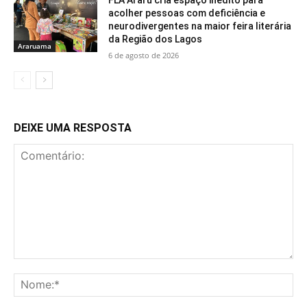
acolher pessoas com deficiência e
neurodivergentes na maior feira literária
da Região dos Lagos
Araruama
6 de agosto de 2026
DEIXE UMA RESPOSTA
Comentário:
No