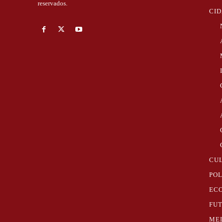
reservados.
CI
CU
POL
EC
FU
ME