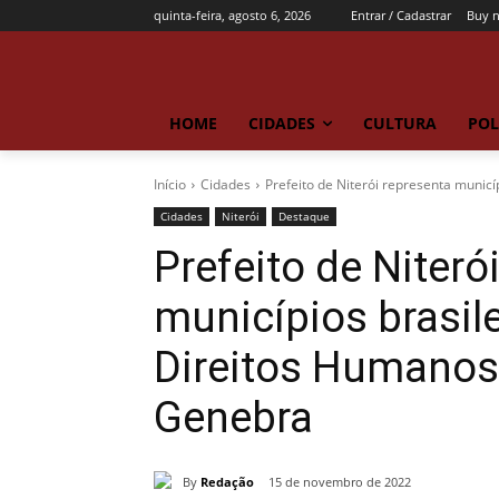
quinta-feira, agosto 6, 2026
Entrar / Cadastrar
Buy 
HOME
CIDADES
CULTURA
POL
Início
Cidades
Prefeito de Niterói representa municí
Cidades
Niterói
Destaque
Prefeito de Niteró
municípios brasil
Direitos Humanos
Genebra
By
Redação
15 de novembro de 2022