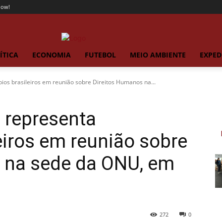
now!
ÍTICA
ECONOMIA
FUTEBOL
MEIO AMBIENTE
EXPED
pios brasileiros em reunião sobre Direitos Humanos na...
i representa
eiros em reunião sobre
 na sede da ONU, em
272
0