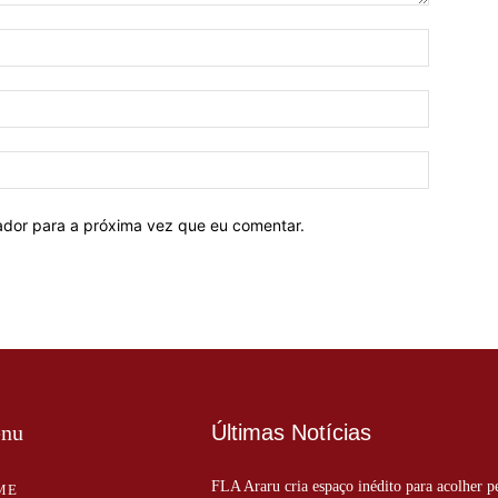
Nome:*
E-
mail:*
Site:
ador para a próxima vez que eu comentar.
nu
Últimas Notícias
FLA Araru cria espaço inédito para acolher p
ME