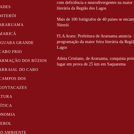
com deficiência e neurodivergentes na maior 
DADES
literária da Região dos Lagos
NITERÓI
Mais de 100 fotógrafos de 40 países se enca
ARARUAMA
Niterói
MARICÁ
FLA Araru: Prefeitura de Araruama anuncia
programação da maior feira literária da Regi
IGUABA GRANDE
Lagos
CABO FRIO
Atleta Cristiano, de Araruama, conquista pri
ARMAÇÃO DOS BÚZIOS
lugar em prova de 25 km em Saquarema
ARRAIAL DO CABO
CAMPOS DOS
GOYTACAZES
LTURA
ÍTICA
ONOMIA
TEBOL
IO AMBIENTE