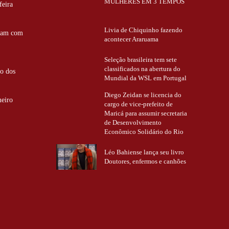
MULHERES EM 3 TEMPOS
feira
Livia de Chiquinho fazendo
ntam com
acontecer Araruama
Seleção brasileira tem sete
classificados na abertura do
ão dos
Mundial da WSL em Portugal
Diego Zeidan se licencia do
meiro
cargo de vice-prefeito de
Maricá para assumir secretaria
de Desenvolvimento
Econômico Solidário do Rio
Léo Bahiense lança seu livro
Doutores, enfermos e canhões