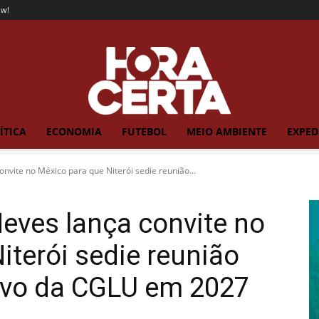
ow!
ÍTICA
ECONOMIA
FUTEBOL
MEIO AMBIENTE
EXPED
onvite no México para que Niterói sedie reunião...
Neves lança convite no
iterói sedie reunião
ivo da CGLU em 2027