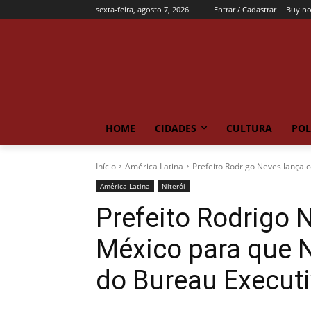
sexta-feira, agosto 7, 2026
Entrar / Cadastrar
Buy n
HOME
CIDADES
CULTURA
POL
Início
América Latina
Prefeito Rodrigo Neves lança c
América Latina
Niterói
Prefeito Rodrigo 
México para que N
do Bureau Execut