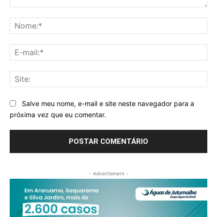
Comentário:
No
E-
mai
Sit
Salve meu nome, e-mail e site neste navegador para a
próxima vez que eu comentar.
- Advertisment -