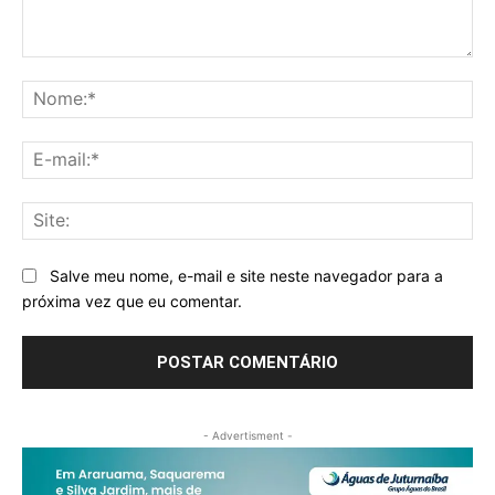
Comentário:
No
E-
mai
Sit
Salve meu nome, e-mail e site neste navegador para a
próxima vez que eu comentar.
- Advertisment -