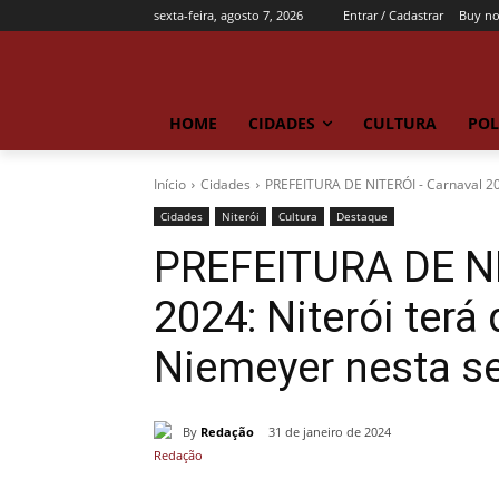
sexta-feira, agosto 7, 2026
Entrar / Cadastrar
Buy n
HOME
CIDADES
CULTURA
POL
Início
Cidades
PREFEITURA DE NITERÓI - Carnaval 202
Cidades
Niterói
Cultura
Destaque
PREFEITURA DE NI
2024: Niterói terá
Niemeyer nesta s
By
Redação
31 de janeiro de 2024
Compartilhado