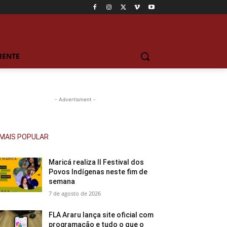
IENTE
- Advertisment -
MAIS POPULAR
Maricá realiza II Festival dos
Povos Indígenas neste fim de
semana
7 de agosto de 2026
FLA Araru lança site oficial com
programação e tudo o que o