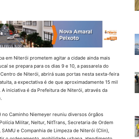
mba em Niterói prometem agitar a cidade ainda mais
aí se prepara para os dias 9 e 10, a passarela do
entro de Niterói, abrirá suas portas nesta sexta-feira
atuita, a expectativa é de que aproximadamente 15 mil
A iniciativa é da Prefeitura de Niterói, através da
.
30) no Caminho Niemeyer reuniu diversos órgãos
lícia Militar, Neltur, NitTrans, Secretaria de Ordem
l, SAMU e Companhia de Limpeza de Niterói (Clin),
tir o ordenamento, mobilidade urbana, atendimento