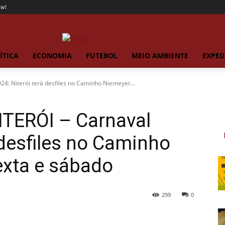
ow!
ÍTICA
ECONOMIA
FUTEBOL
MEIO AMBIENTE
EXPED
4: Niterói terá desfiles no Caminho Niemeyer...
TERÓI – Carnaval
 desfiles no Caminho
exta e sábado
299
0