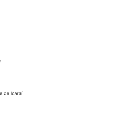
é
 de Icaraí