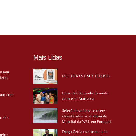
Mais Lidas
essoas
MULHERES EM 3 TEMPOS
feira
Livia de Chiquinho fazendo
ntam com
acontecer Araruama
Seleção brasileira tem sete
classificados na abertura do
ão dos
Mundial da WSL em Portugal
Diego Zeidan se licencia do
meiro