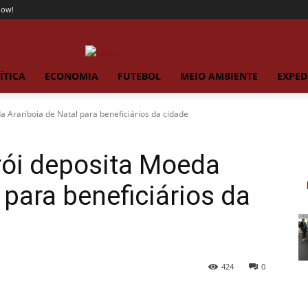
now!
ÍTICA
ECONOMIA
FUTEBOL
MEIO AMBIENTE
EXPED
a Arariboia de Natal para beneficiários da cidade
erói deposita Moeda
 para beneficiários da
424
0