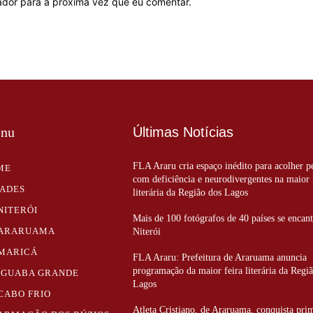
ador para a próxima vez que eu comentar.
nu
Últimas Notícias
FLA Araru cria espaço inédito para acolher p
ME
com deficiência e neurodivergentes na maior 
DADES
literária da Região dos Lagos
NITERÓI
Mais de 100 fotógrafos de 40 países se enca
ARARUAMA
Niterói
MARICÁ
FLA Araru: Prefeitura de Araruama anuncia
programação da maior feira literária da Regi
IGUABA GRANDE
Lagos
CABO FRIO
Atleta Cristiano, de Araruama, conquista pri