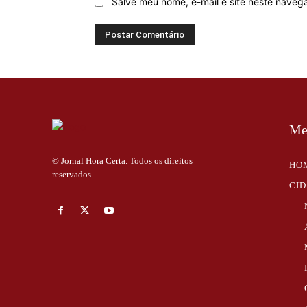
Salve meu nome, e-mail e site neste naveg
Me
© Jornal Hora Certa. Todos os direitos
HO
reservados.
CI