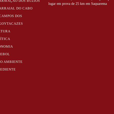
ARMAÇÃO DOS BÚZIOS
lugar em prova de 25 km em Saquarema
ARRAIAL DO CABO
CAMPOS DOS
GOYTACAZES
LTURA
ÍTICA
ONOMIA
TEBOL
IO AMBIENTE
PEDIENTE