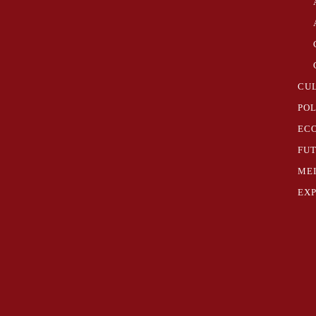
CU
POL
EC
FU
ME
EX