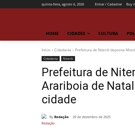
quinta-feira, agosto 6, 2026
Entrar / Cadastrar
Buy 
HOME
CIDADES
CULTURA
POL
Início
Cidadania
Prefeitura de Niterói deposita Moed
Cidadania
Niterói
Prefeitura de Nit
Arariboia de Natal
cidade
By
Redação
20 de dezembro de 2025
Compartilhado