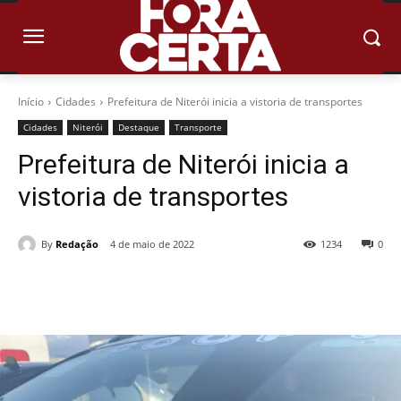
Início
Cidades
Prefeitura de Niterói inicia a vistoria de transportes
Cidades
Niterói
Destaque
Transporte
Prefeitura de Niterói inicia a
vistoria de transportes
By
Redação
4 de maio de 2022
1234
0