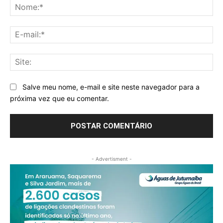
No
E-
mai
Sit
Salve meu nome, e-mail e site neste navegador para a
próxima vez que eu comentar.
- Advertisment -