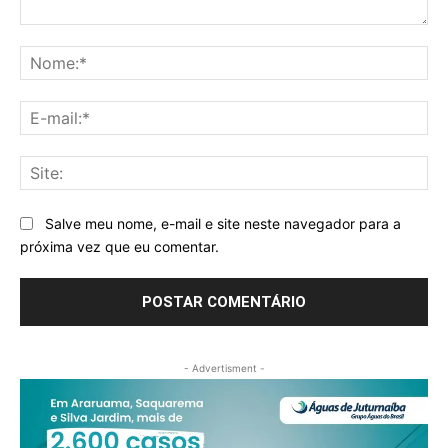
Comentário:
No
E-
mai
Sit
Salve meu nome, e-mail e site neste navegador para a
próxima vez que eu comentar.
- Advertisment -