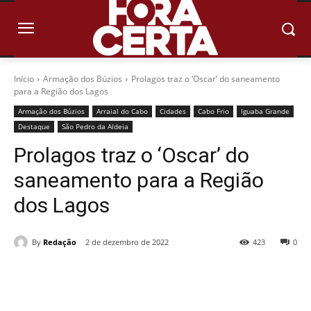
Início
Armação dos Búzios
Prolagos traz o ‘Oscar’ do saneamento
para a Região dos Lagos
Armação dos Búzios
Arraial do Cabo
Cidades
Cabo Frio
Iguaba Grande
Destaque
São Pedro da Aldeia
Prolagos traz o ‘Oscar’ do
saneamento para a Região
dos Lagos
By
Redação
2 de dezembro de 2022
423
0