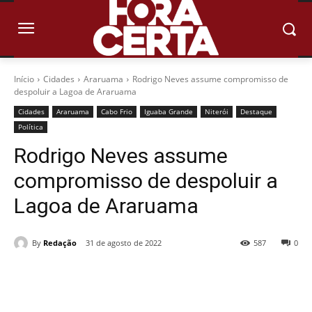
Início
Cidades
Araruama
Rodrigo Neves assume compromisso de
despoluir a Lagoa de Araruama
Cidades
Araruama
Cabo Frio
Iguaba Grande
Niterói
Destaque
Política
Rodrigo Neves assume
compromisso de despoluir a
Lagoa de Araruama
By
Redação
31 de agosto de 2022
587
0