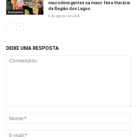
neurodivergentes na maior feira literária
da Região dos Lagos
Araruama
6 de agosto de 2026
DEIXE UMA RESPOSTA
Comentário:
No
E-