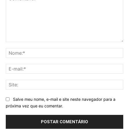
Comentário:
No
E-
mai
Sit
Salve meu nome, e-mail e site neste navegador para a
próxima vez que eu comentar.