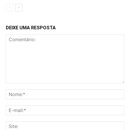
DEIXE UMA RESPOSTA
Comentário:
No
E-
mai
Sit