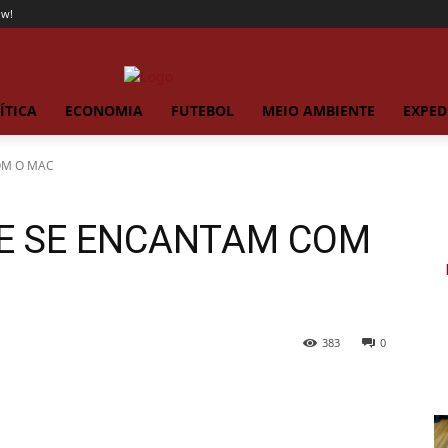
ow!
ÍTICA
ECONOMIA
FUTEBOL
MEIO AMBIENTE
EXPED
OM O MAC
E SE ENCANTAM COM
383
0