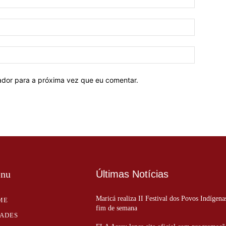
E-
mail:*
Site:
ador para a próxima vez que eu comentar.
nu
Últimas Notícias
Maricá realiza II Festival dos Povos Indígena
ME
fim de semana
DADES