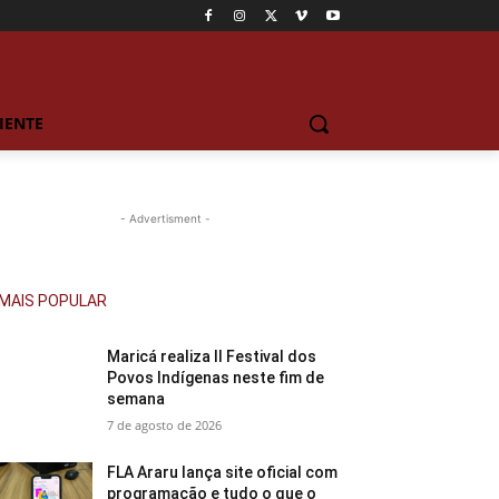
IENTE
- Advertisment -
MAIS POPULAR
Maricá realiza II Festival dos
Povos Indígenas neste fim de
semana
7 de agosto de 2026
FLA Araru lança site oficial com
programação e tudo o que o