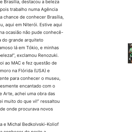
Brasília, destacou a beleza
 pois trabalho numa Agência
a chance de conhecer Brasília,
 aqui em Niterói. Estive aqui
na ocasião não pude conhecê-
a do grande arquiteto
famoso lá em Tókio, e minhas
beleza!”, exclamou Renozuki.
foi ao MAC e fez questão de
moro na Flórida (USA) e
mente para conhecer o museu,
plesmente encantado com o
e Arte, achei uma obra das
 muito do que vi!” ressaltou
 de onde procurava novos
ca e Michal Bedkolvski-Koliof
a conhecer de perto a