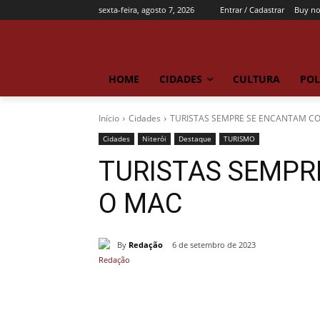
sexta-feira, agosto 7, 2026
Entrar / Cadastrar
Buy n
HOME
CIDADES
CULTURA
POL
Início
Cidades
TURISTAS SEMPRE SE ENCANTAM C
Cidades
Niterói
Destaque
TURISMO
TURISTAS SEMPR
O MAC
By
Redação
6 de setembro de 2023
Compartilhado