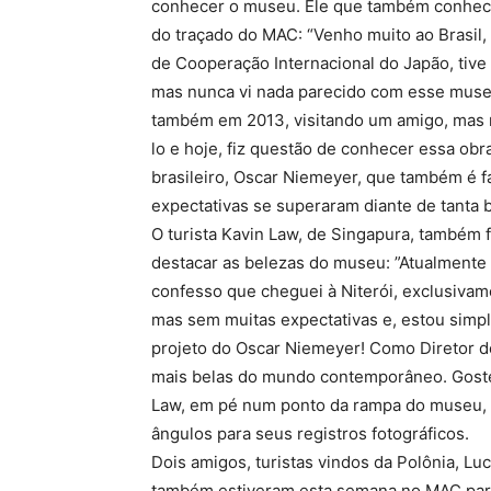
conhecer o museu. Ele que também conhece 
do traçado do MAC: “Venho muito ao Brasil,
de Cooperação Internacional do Japão, tive 
mas nunca vi nada parecido com esse museu,
também em 2013, visitando um amigo, mas 
lo e hoje, fiz questão de conhecer essa obr
brasileiro, Oscar Niemeyer, que também é 
expectativas se superaram diante de tanta 
O turista Kavin Law, de Singapura, também 
destacar as belezas do museu: ”Atualmente 
confesso que cheguei à Niterói, exclusiva
mas sem muitas expectativas e, estou sim
projeto do Oscar Niemeyer! Como Diretor d
mais belas do mundo contemporâneo. Gostei
Law, em pé num ponto da rampa do museu,
ângulos para seus registros fotográficos.
Dois amigos, turistas vindos da Polônia, Lu
também estiveram esta semana no MAC par