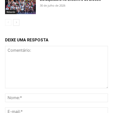
30 de julho de 2026
Niterói
DEIXE UMA RESPOSTA
Comentário:
No
E-