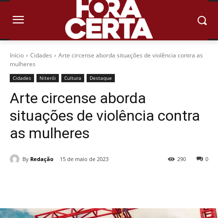
Início
Cidades
Arte circense aborda situações de violência contra as
mulheres
Cidades
Niterói
Cultura
Destaque
Arte circense aborda
situações de violência contra
as mulheres
By
Redação
15 de maio de 2023
290
0